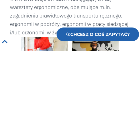
warsztaty ergonomiczne, obejmujące m.in.
zagadnienia prawidłowego transportu ręcznego,
ergonomii w podróży, ergonomii w pracy siedzącej
i/lub ergonomii w życiu codziennym.
CHCESZ O COŚ ZAPYTAĆ?
Nie tylko zorganizujemy event oparty o
wybraną tematykę, ale zadbamy również o
inne aspekty dni zdrowia w firmie:
Harmonogram eventu dostosowany do
trybu pracy firmy
- eventy są planowane i