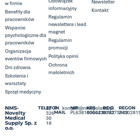
Obowiązek
Newsletter
w firmie
informacyjny
Kontakt
Benefity dla
Regulamin
pracowników
newslettera i lead
Wsparcie
magnet
psychologiczne dla
Regulamin
pracowników
promocji
Organizacja
Polityka opinii
eventów firmowych
Ochrona
Dni zdrowia
małoletnich
Szkolenia i
warsztaty
Sprzęt medyczny
NMS-
TELEFON
32
E-
kontakt@nmspoland.pl
NIP
KRS
BDO
REGON
MAIL
PL6381806423
0000438742
000275939
2430281
Novelty
326
Medical
30
Supply Sp. z
18
o.o.