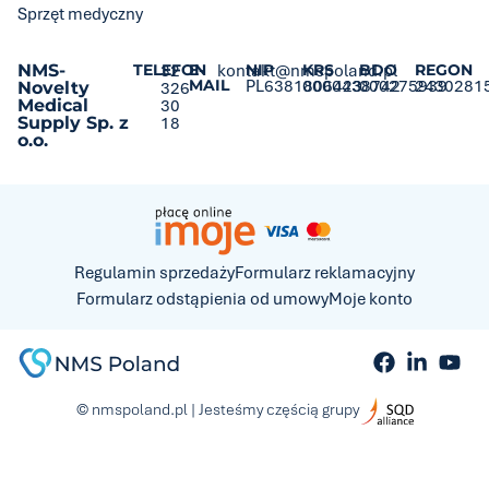
Sprzęt medyczny
NMS-
TELEFON
32
E-
kontakt@nmspoland.pl
NIP
KRS
BDO
REGON
MAIL
PL6381806423
0000438742
000275939
2430281
Novelty
326
Medical
30
Supply Sp. z
18
o.o.
Regulamin sprzedaży
Formularz reklamacyjny
Formularz odstąpienia od umowy
Moje konto
© nmspoland.pl | Jesteśmy częścią grupy