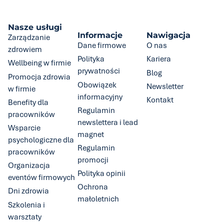
Nasze usługi
Informacje
Nawigacja
Zarządzanie
Dane firmowe
O nas
zdrowiem
Polityka
Kariera
Wellbeing w firmie
prywatności
Blog
Promocja zdrowia
Obowiązek
Newsletter
w firmie
informacyjny
Kontakt
Benefity dla
Regulamin
pracowników
newslettera i lead
Wsparcie
magnet
psychologiczne dla
Regulamin
pracowników
promocji
Organizacja
Polityka opinii
eventów firmowych
Ochrona
Dni zdrowia
małoletnich
Szkolenia i
warsztaty