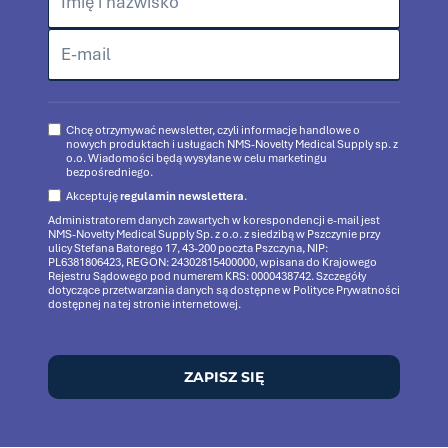
Chcę otrzymywać newsletter, czyli informacje handlowe o
nowych produktach i usługach NMS-Novelty Medical Supply sp. z
o.o. Wiadomości będą wysyłane w celu marketingu
bezpośredniego.
Akceptuję
regulamin newslettera
.
Administratorem danych zawartych w korespondencji e-mail jest
NMS-Novelty Medical Supply Sp. z o.o. z siedzibą w Pszczynie przy
ulicy Stefana Batorego 17, 43-200 poczta Pszczyna, NIP:
PL6381806423, REGON: 24302815400000, wpisana do Krajowego
Rejestru Sądowego pod numerem KRS: 0000438742. Szczegóły
dotyczące przetwarzania danych są dostępne w Polityce Prywatności
dostępnej na tej stronie internetowej.
ZAPISZ SIĘ