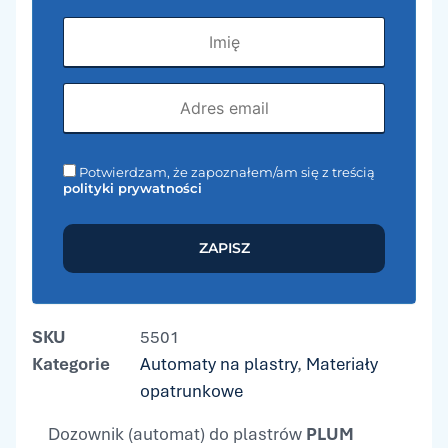
Potwierdzam, że zapoznałem/am się z treścią
polityki prywatności
ZAPISZ
SKU
5501
Kategorie
Automaty na plastry
,
Materiały
opatrunkowe
Dozownik (automat) do plastrów
PLUM