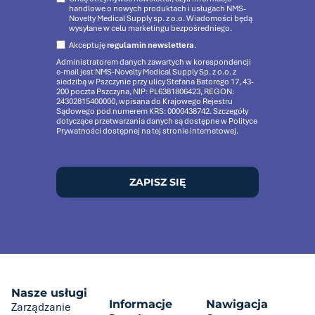
handlowe o nowych produktach i usługach NMS-
Novelty Medical Supply sp. z o.o. Wiadomości będą
wysyłane w celu marketingu bezpośredniego.
Akceptuję
regulamin newslettera
.
Administratorem danych zawartych w korespondencji
e-mail jest NMS-Novelty Medical Supply Sp. z o.o. z
siedzibą w Pszczynie przy ulicy Stefana Batorego 17, 43-
200 poczta Pszczyna, NIP: PL6381806423, REGON:
24302815400000, wpisana do Krajowego Rejestru
Sądowego pod numerem KRS: 0000438742. Szczegóły
dotyczące przetwarzania danych są dostępne w Polityce
Prywatności dostępnej na tej stronie internetowej.
ZAPISZ SIĘ
Nasze usługi
Informacje
Nawigacja
Zarządzanie