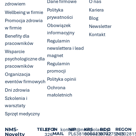
Dane firmowe
O nas
zdrowiem
Polityka
Kariera
Wellbeing w firmie
prywatności
Blog
Promocja zdrowia
Obowiązek
Newsletter
w firmie
informacyjny
Kontakt
Benefity dla
Regulamin
pracowników
newslettera i lead
Wsparcie
magnet
psychologiczne dla
Regulamin
pracowników
promocji
Organizacja
Polityka opinii
eventów firmowych
Ochrona
Dni zdrowia
małoletnich
Szkolenia i
warsztaty
Sprzęt medyczny
NMS-
TELEFON
32
E-
kontakt@nmspoland.pl
NIP
KRS
BDO
REGON
MAIL
PL6381806423
0000438742
000275939
2430281
Novelty
326