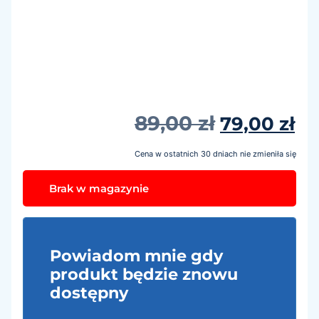
89,00
zł
79,00
zł
Cena w ostatnich 30 dniach nie zmieniła się
Brak w magazynie
Powiadom mnie gdy
produkt będzie znowu
dostępny