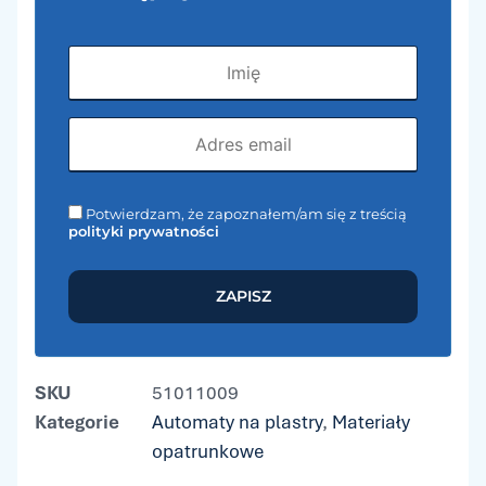
Potwierdzam, że zapoznałem/am się z treścią
polityki prywatności
ZAPISZ
SKU
51011009
Kategorie
Automaty na plastry
,
Materiały
opatrunkowe