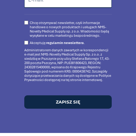
Chcę otrzymywać newsletter, czyli informacje
handlowe o nowych produktach i usługach NMS-
Novelty Medical Supply sp. z o.o. Wiadomości będą
wysyłane w celu marketingu bezpośredniego.
Akceptuję
regulamin newslettera
.
Administratorem danych zawartych w korespondencji
e-mail jest NMS-Novelty Medical Supply Sp. z o.o. z
siedzibą w Pszczynie przy ulicy Stefana Batorego 17, 43-
200 poczta Pszczyna, NIP: PL6381806423, REGON:
24302815400000, wpisana do Krajowego Rejestru
Sądowego pod numerem KRS: 0000438742. Szczegóły
dotyczące przetwarzania danych są dostępne w Polityce
Prywatności dostępnej na tej stronie internetowej.
ZAPISZ SIĘ