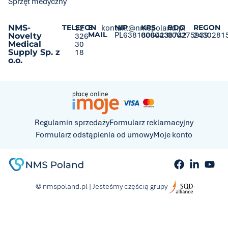
Sprzęt medyczny
NMS-
TELEFON
32
E-
kontakt@nmspoland.pl
NIP
KRS
BDO
REGON
MAIL
PL6381806423
0000438742
000275939
2430281
Novelty
326
Medical
30
Supply Sp. z
18
o.o.
Regulamin sprzedaży
Formularz reklamacyjny
Formularz odstąpienia od umowy
Moje konto
© nmspoland.pl | Jesteśmy częścią grupy