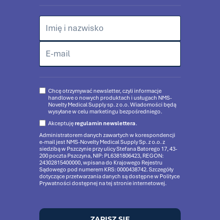
Chcę otrzymywać newsletter, czyli informacje
handlowe o nowych produktach i usługach NMS-
Novelty Medical Supply sp. z o.o. Wiadomości będą
wysyłane w celu marketingu bezpośredniego.
Akceptuję
regulamin newslettera
.
Administratorem danych zawartych w korespondencji
e-mail jest NMS-Novelty Medical Supply Sp. z o.o. z
siedzibą w Pszczynie przy ulicy Stefana Batorego 17, 43-
200 poczta Pszczyna, NIP: PL6381806423, REGON:
24302815400000, wpisana do Krajowego Rejestru
Sądowego pod numerem KRS: 0000438742. Szczegóły
dotyczące przetwarzania danych są dostępne w Polityce
Prywatności dostępnej na tej stronie internetowej.
ZAPISZ SIĘ