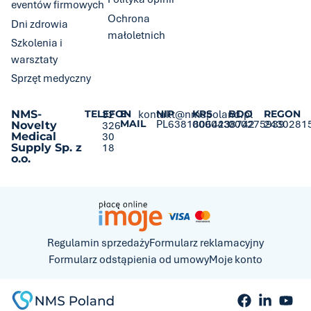
eventów firmowych
Ochrona
Dni zdrowia
małoletnich
Szkolenia i
warsztaty
Sprzęt medyczny
NMS-
TELEFON
32
E-
kontakt@nmspoland.pl
NIP
KRS
BDO
REGON
MAIL
PL6381806423
0000438742
000275939
2430281
Novelty
326
Medical
30
Supply Sp. z
18
o.o.
Regulamin sprzedaży
Formularz reklamacyjny
Formularz odstąpienia od umowy
Moje konto