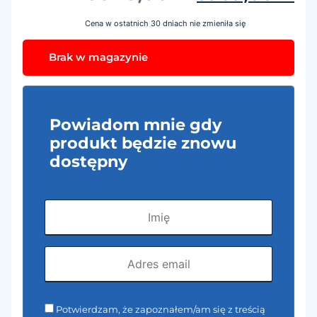
Cena w ostatnich 30 dniach nie zmieniła się
Brak w magazynie
Powiadom mnie gdy
produkt będzie znowu
dostępny
Potwierdzam, że zapoznałem/am się z treścią