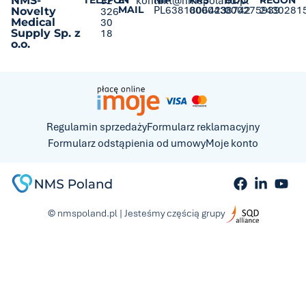
NMS-
TELEFON
32
E-
kontakt@nmspoland.pl
NIP
KRS
BDO
REGON
MAIL
PL6381806423
0000438742
000275939
2430281
Novelty
326
Medical
30
Supply Sp. z
18
o.o.
Regulamin sprzedaży
Formularz reklamacyjny
Formularz odstąpienia od umowy
Moje konto
© nmspoland.pl | Jesteśmy częścią grupy