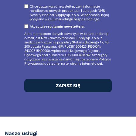
Chcę otrzymywać newsletter, czyli informacje
handlowe o nowych produktach i usługach NMS-
Novelty Medical Supply sp. z o.o. Wiadomości będą
wysyłane w celu marketingu bezpośredniego.
Akceptuję
regulamin newslettera
.
Administratorem danych zawartych w korespondencji
e-mail jest NMS-Novelty Medical Supply Sp. z o.o. z
siedzibą w Pszczynie przy ulicy Stefana Batorego 17, 43-
200 poczta Pszczyna, NIP: PL6381806423, REGON:
24302815400000, wpisana do Krajowego Rejestru
Sądowego pod numerem KRS: 0000438742. Szczegóły
dotyczące przetwarzania danych są dostępne w Polityce
Prywatności dostępnej na tej stronie internetowej.
ZAPISZ SIĘ
Nasze usługi