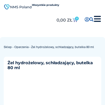
do
treści
Wszystkie produkty
0
0,00
ZŁ
Sklep
-
Oparzenia
-
Żel hydrożelowy, schładzający, butelka 80 ml
Żel hydrożelowy, schładzający, butelka
80 ml