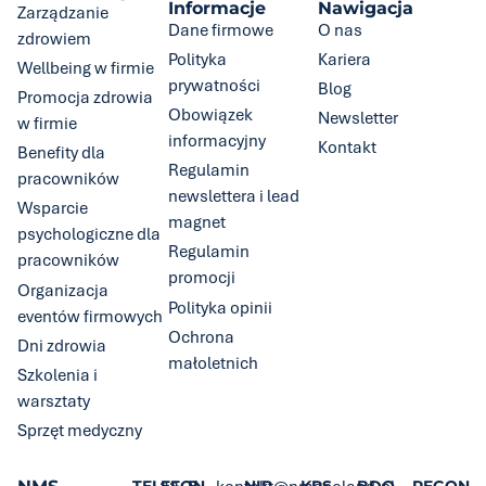
Informacje
Nawigacja
Zarządzanie
Dane firmowe
O nas
zdrowiem
Polityka
Kariera
Wellbeing w firmie
prywatności
Blog
Promocja zdrowia
Obowiązek
Newsletter
w firmie
informacyjny
Kontakt
Benefity dla
Regulamin
pracowników
newslettera i lead
Wsparcie
magnet
psychologiczne dla
Regulamin
pracowników
promocji
Organizacja
Polityka opinii
eventów firmowych
Ochrona
Dni zdrowia
małoletnich
Szkolenia i
warsztaty
Sprzęt medyczny