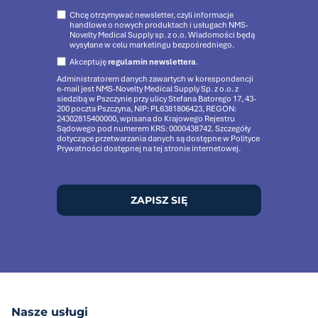
Chcę otrzymywać newsletter, czyli informacje
handlowe o nowych produktach i usługach NMS-
Novelty Medical Supply sp. z o.o. Wiadomości będą
wysyłane w celu marketingu bezpośredniego.
Akceptuję
regulamin newslettera
.
Administratorem danych zawartych w korespondencji
e-mail jest NMS-Novelty Medical Supply Sp. z o.o. z
siedzibą w Pszczynie przy ulicy Stefana Batorego 17, 43-
200 poczta Pszczyna, NIP: PL6381806423, REGON:
24302815400000, wpisana do Krajowego Rejestru
Sądowego pod numerem KRS: 0000438742. Szczegóły
dotyczące przetwarzania danych są dostępne w Polityce
Prywatności dostępnej na tej stronie internetowej.
ZAPISZ SIĘ
Nasze usługi