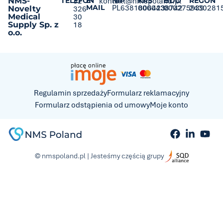
NMS-
TELEFON
32
E-
kontakt@nmspoland.pl
NIP
KRS
BDO
REGON
MAIL
PL6381806423
0000438742
000275939
2430281
Novelty
326
Medical
30
Supply Sp. z
18
o.o.
Regulamin sprzedaży
Formularz reklamacyjny
Formularz odstąpienia od umowy
Moje konto
© nmspoland.pl | Jesteśmy częścią grupy