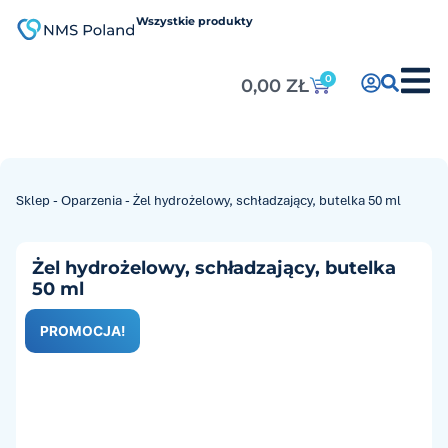
do
treści
Wszystkie produkty
0
0,00
ZŁ
Sklep
-
Oparzenia
-
Żel hydrożelowy, schładzający, butelka 50 ml
Żel hydrożelowy, schładzający, butelka
50 ml
PROMOCJA!