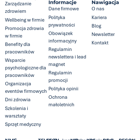
Informacje
Nawigacja
Zarządzanie
Dane firmowe
O nas
zdrowiem
Polityka
Kariera
Wellbeing w firmie
prywatności
Blog
Promocja zdrowia
Obowiązek
Newsletter
w firmie
informacyjny
Kontakt
Benefity dla
Regulamin
pracowników
newslettera i lead
Wsparcie
magnet
psychologiczne dla
Regulamin
pracowników
promocji
Organizacja
Polityka opinii
eventów firmowych
Ochrona
Dni zdrowia
małoletnich
Szkolenia i
warsztaty
Sprzęt medyczny