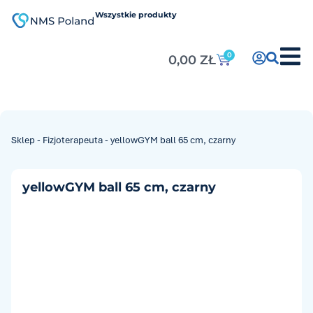
do
treści
Wszystkie produkty
0
0,00
ZŁ
Sklep
-
Fizjoterapeuta
-
yellowGYM ball 65 cm, czarny
yellowGYM ball 65 cm, czarny