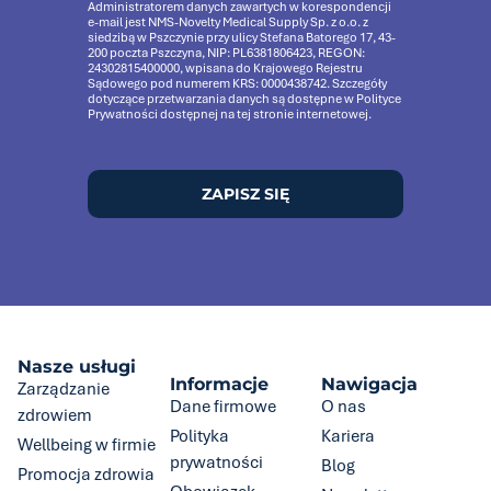
Administratorem danych zawartych w korespondencji
e-mail jest NMS-Novelty Medical Supply Sp. z o.o. z
siedzibą w Pszczynie przy ulicy Stefana Batorego 17, 43-
200 poczta Pszczyna, NIP: PL6381806423, REGON:
24302815400000, wpisana do Krajowego Rejestru
Sądowego pod numerem KRS: 0000438742. Szczegóły
dotyczące przetwarzania danych są dostępne w Polityce
Prywatności dostępnej na tej stronie internetowej.
ZAPISZ SIĘ
Nasze usługi
Informacje
Nawigacja
Zarządzanie
Dane firmowe
O nas
zdrowiem
Polityka
Kariera
Wellbeing w firmie
prywatności
Blog
Promocja zdrowia