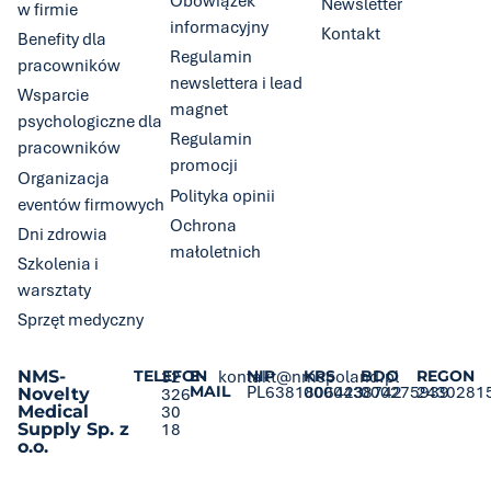
Obowiązek
Newsletter
w firmie
informacyjny
Kontakt
Benefity dla
Regulamin
pracowników
newslettera i lead
Wsparcie
magnet
psychologiczne dla
Regulamin
pracowników
promocji
Organizacja
Polityka opinii
eventów firmowych
Ochrona
Dni zdrowia
małoletnich
Szkolenia i
warsztaty
Sprzęt medyczny
NMS-
TELEFON
32
E-
kontakt@nmspoland.pl
NIP
KRS
BDO
REGON
MAIL
PL6381806423
0000438742
000275939
2430281
Novelty
326
Medical
30
Supply Sp. z
18
o.o.