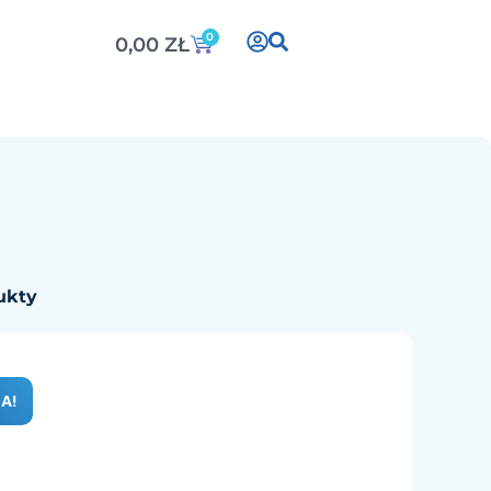
0
0,00
ZŁ
ukty
A!