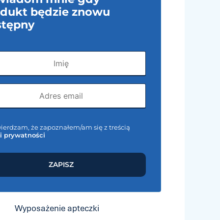
dukt będzie znowu
stępny
ierdzam, że zapoznałem/am się z treścią
ki prywatności
ZAPISZ
Wyposażenie apteczki