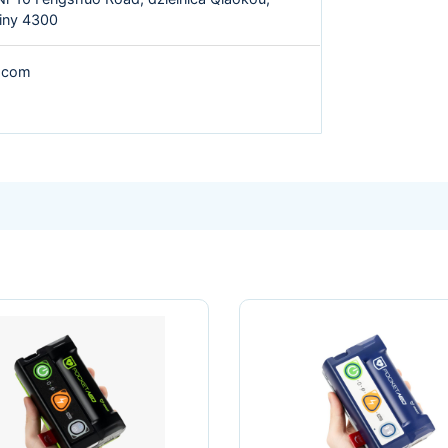
iny 4300
t.com