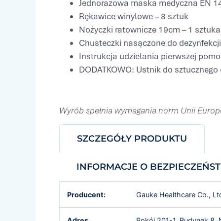
Jednorazowa maska medyczna EN 146
Rękawice winylowe – 8 sztuk
Nożyczki ratownicze 19cm – 1 sztuka
Chusteczki nasączone do dezynfekcji 
Instrukcja udzielania pierwszej pomo
DODATKOWO: Ustnik do sztucznego o
Wyrób spełnia wymagania norm Unii Europe
SZCZEGÓŁY PRODUKTU
INFORMACJE O BEZPIECZEŃS
Producent:
Gauke Healthcare Co., Lt
Adres
Pokój 201-1, Budynek 8, 