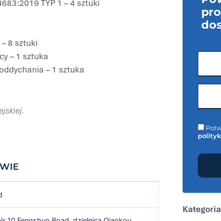
83:2019 TYP 1 – 4 sztuki
pro
do
– 8 sztuki
cy – 1 sztuka
ddychania – 1 sztuka
jskiej.
Potw
polity
TWIE
d
Kategoria
Nr 10 Fengshuo Road, dzielnica Qiaokou,