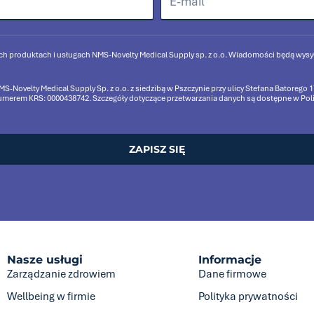
ch produktach i usługach NMS-Novelty Medical Supply sp. z o.o. Wiadomości będą wys
-Novelty Medical Supply Sp. z o.o. z siedzibą w Pszczynie przy ulicy Stefana Batorego
rem KRS: 0000438742. Szczegóły dotyczące przetwarzania danych są dostępne w Polity
ZAPISZ SIĘ
Nasze usługi
Informacje
Zarządzanie zdrowiem
Dane firmowe
Wellbeing w firmie
Polityka prywatności