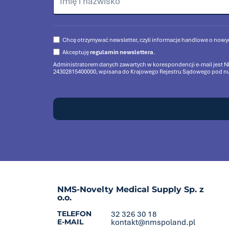
Chcę otrzymywać newsletter, czyli informacje handlowe o nowy
Akceptuję
regulamin newslettera
.
Administratorem danych zawartych w korespondencji e-mail jest NMS
24302815400000, wpisana do Krajowego Rejestru Sądowego pod nume
NMS-Novelty Medical Supply Sp. z
o.o.
TELEFON
32 326 30 18
E-MAIL
kontakt@nmspoland.pl