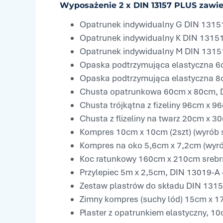
Wyposażenie 2 x DIN 13157 PLUS zawie
Opatrunek indywidualny G DIN 13151, 
Opatrunek indywidualny K DIN 13151, 
Opatrunek indywidualny M DIN 13151,
Opaska podtrzymująca elastyczna 6c
Opaska podtrzymująca elastyczna 8c
Chusta opatrunkowa 60cm x 80cm, DI
Chusta trójkątna z fizeliny 96cm x 
Chusta z flizeliny na twarz 20cm x 30
Kompres 10cm x 10cm (2szt) (wyrób 
Kompres na oko 5,6cm x 7,2cm (wyrób 
Koc ratunkowy 160cm x 210cm srebrno
Przylepiec 5m x 2,5cm, DIN 13019-A –
Zestaw plastrów do składu DIN 1315
Zimny kompres (suchy lód) 15cm x 17
Plaster z opatrunkiem elastyczny, 1