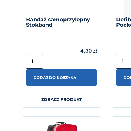
Bandaż samoprzylepny
Defib
Stokband
Pock
4,30
zł
DODAJ DO KOSZYKA
DO
ZOBACZ PRODUKT