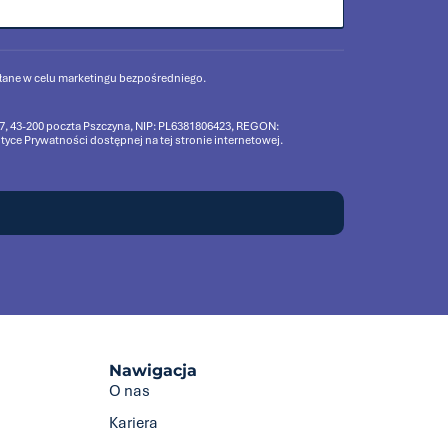
yłane w celu marketingu bezpośredniego.
 17, 43-200 poczta Pszczyna, NIP: PL6381806423, REGON:
ce Prywatności dostępnej na tej stronie internetowej.
Nawigacja
O nas
Kariera