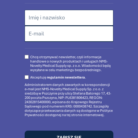
Chcę otrzymywać newsletter, czyli informacje
handlowe o nowych produktach i usługach NMS-
Novelty Medical Supply sp. z o.o. Wiadomości będą
wysyłane w celu marketingu bezpośredniego.
Akceptuję
regulamin newslettera
.
Administratorem danych zawartych w korespondencji
e-mail jest NMS-Novelty Medical Supply Sp. z o.o. z
siedzibą w Pszczynie przy ulicy Stefana Batorego 17, 43-
200 poczta Pszczyna, NIP: PL6381806423, REGON:
24302815400000, wpisana do Krajowego Rejestru
Sądowego pod numerem KRS: 0000438742. Szczegóły
dotyczące przetwarzania danych są dostępne w Polityce
Prywatności dostępnej na tej stronie internetowej.
ZAPISZ SIĘ