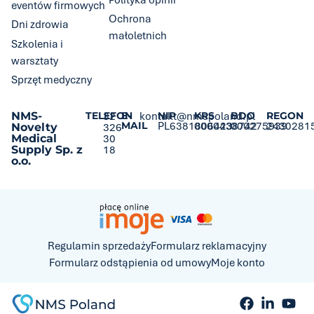
Polityka opinii
eventów firmowych
Ochrona
Dni zdrowia
małoletnich
Szkolenia i
warsztaty
Sprzęt medyczny
NMS-
TELEFON
32
E-
kontakt@nmspoland.pl
NIP
KRS
BDO
REGON
MAIL
PL6381806423
0000438742
000275939
2430281
Novelty
326
Medical
30
Supply Sp. z
18
o.o.
Regulamin sprzedaży
Formularz reklamacyjny
Formularz odstąpienia od umowy
Moje konto