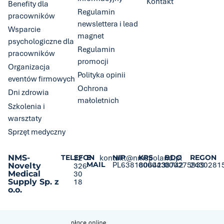
Kontakt
Benefity dla
Regulamin
pracowników
newslettera i lead
Wsparcie
magnet
psychologiczne dla
Regulamin
pracowników
promocji
Organizacja
Polityka opinii
eventów firmowych
Ochrona
Dni zdrowia
małoletnich
Szkolenia i
warsztaty
Sprzęt medyczny
NMS-
TELEFON
32
E-
kontakt@nmspoland.pl
NIP
KRS
BDO
REGON
MAIL
PL6381806423
0000438742
000275939
2430281
Novelty
326
Medical
30
Supply Sp. z
18
o.o.