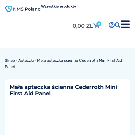
do
treści
Wszystkie produkty
0
0,00
ZŁ
Sklep
-
Apteczki
-
Mała apteczka ścienna Cederroth Mini First Aid
Panel
Mała apteczka ścienna Cederroth Mini
First Aid Panel