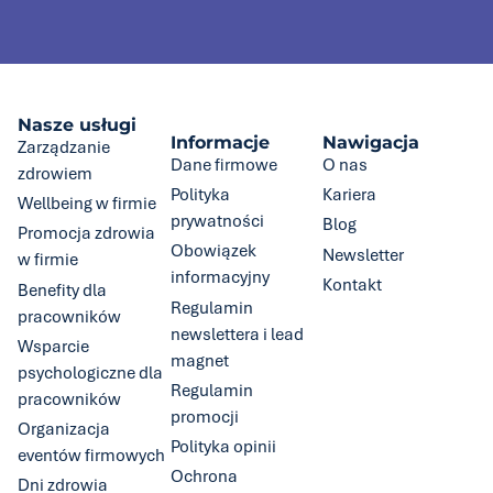
Nasze usługi
Informacje
Nawigacja
Zarządzanie
Dane firmowe
O nas
zdrowiem
Polityka
Kariera
Wellbeing w firmie
prywatności
Blog
Promocja zdrowia
Obowiązek
Newsletter
w firmie
informacyjny
Kontakt
Benefity dla
Regulamin
pracowników
newslettera i lead
Wsparcie
magnet
psychologiczne dla
Regulamin
pracowników
promocji
Organizacja
Polityka opinii
eventów firmowych
Ochrona
Dni zdrowia