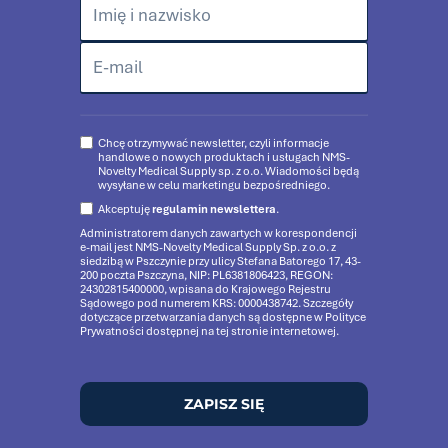
Chcę otrzymywać newsletter, czyli informacje
handlowe o nowych produktach i usługach NMS-
Novelty Medical Supply sp. z o.o. Wiadomości będą
wysyłane w celu marketingu bezpośredniego.
Akceptuję
regulamin newslettera
.
Administratorem danych zawartych w korespondencji
e-mail jest NMS-Novelty Medical Supply Sp. z o.o. z
siedzibą w Pszczynie przy ulicy Stefana Batorego 17, 43-
200 poczta Pszczyna, NIP: PL6381806423, REGON:
24302815400000, wpisana do Krajowego Rejestru
Sądowego pod numerem KRS: 0000438742. Szczegóły
dotyczące przetwarzania danych są dostępne w Polityce
Prywatności dostępnej na tej stronie internetowej.
ZAPISZ SIĘ