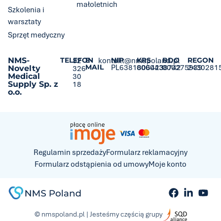
małoletnich
Szkolenia i
warsztaty
Sprzęt medyczny
NMS-
TELEFON
32
E-
kontakt@nmspoland.pl
NIP
KRS
BDO
REGON
MAIL
PL6381806423
0000438742
000275939
2430281
Novelty
326
Medical
30
Supply Sp. z
18
o.o.
Regulamin sprzedaży
Formularz reklamacyjny
Formularz odstąpienia od umowy
Moje konto
© nmspoland.pl | Jesteśmy częścią grupy