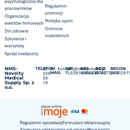
psychologiczne dla
Regulamin
pracowników
promocji
Organizacja
Polityka opinii
eventów firmowych
Ochrona
Dni zdrowia
małoletnich
Szkolenia i
warsztaty
Sprzęt medyczny
NMS-
TELEFON
32
E-
kontakt@nmspoland.pl
NIP
KRS
BDO
REGON
MAIL
PL6381806423
0000438742
000275939
2430281
Novelty
326
Medical
30
Supply Sp. z
18
o.o.
Regulamin sprzedaży
Formularz reklamacyjny
Formularz odstąpienia od umowy
Moje konto