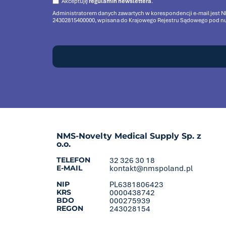
Akceptuję
regulamin newslettera
.
Administratorem danych zawartych w korespondencji e-mail jest NMS
24302815400000, wpisana do Krajowego Rejestru Sądowego pod nume
NMS-Novelty Medical Supply Sp. z
o.o.
TELEFON
32 326 30 18
E-MAIL
kontakt@nmspoland.pl
NIP
PL6381806423
KRS
0000438742
BDO
000275939
REGON
243028154