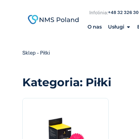
do
treści
+48 32 326 30
Infolinia:
O nas
Usługi
Sklep
-
Piłki
Kategoria: Piłki