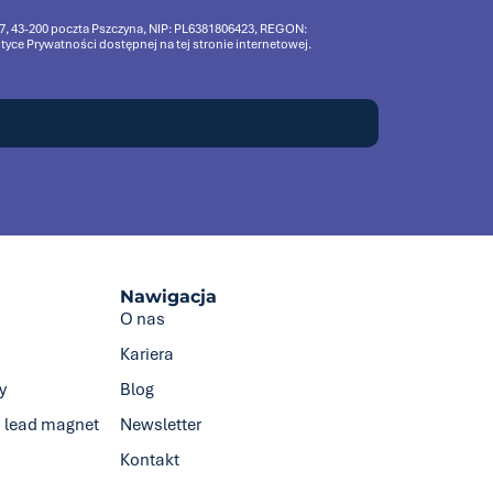
 17, 43-200 poczta Pszczyna, NIP: PL6381806423, REGON:
ce Prywatności dostępnej na tej stronie internetowej.
Nawigacja
O nas
Kariera
y
Blog
i lead magnet
Newsletter
Kontakt